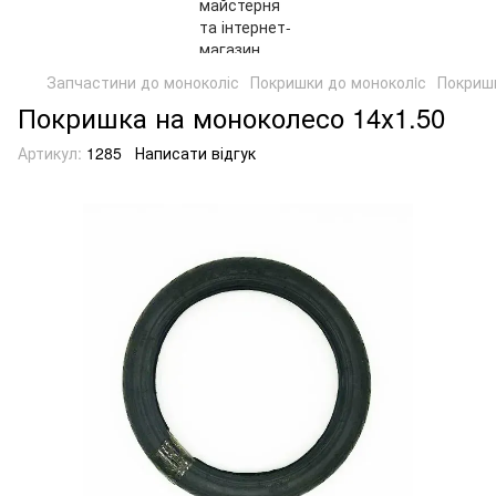
Запчастини до моноколіс
Покришки до моноколiс
Покришк
Покришка на моноколесо 14х1.50
Артикул:
1285
Написати відгук