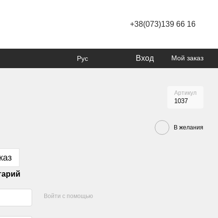
+38(073)139 66 16
Вход
Мой заказ
Рус
Артикул
1037
В желания
каз
тарий
Войти с помощью