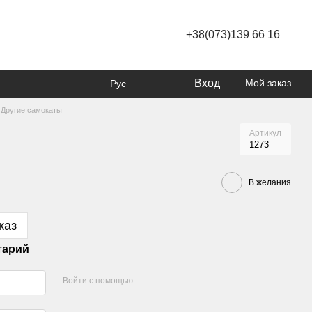
+38(073)139 66 16
Вход
Мой заказ
Рус
Другие самокаты
Артикул
1273
В желания
каз
тарий
Войти с помощью