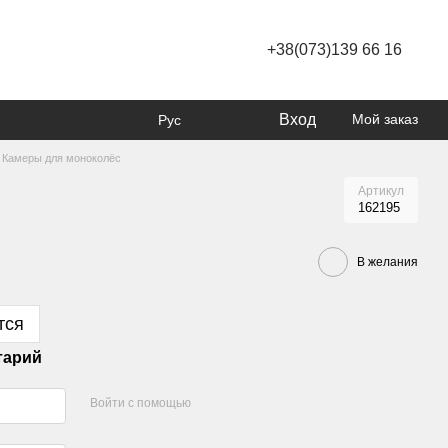
+38(073)139 66 16
Вход
Мой заказ
Рус
Камеры для моноколёс
Артикул
162195
В желания
тся
тарий
Войти с помощью