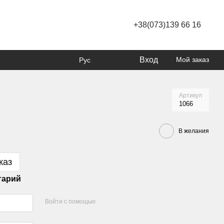
+38(073)139 66 16
Вход
Мой заказ
Рус
Артикул
1066
В желания
каз
тарий
Войти с помощью